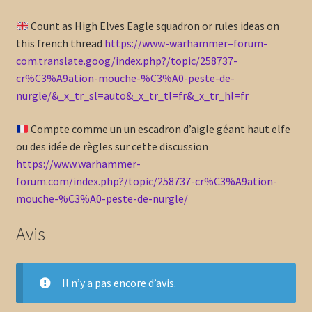
Count as High Elves Eagle squadron or rules ideas on
this french thread
https://www-warhammer–forum-
com.translate.goog/index.php?/topic/258737-
cr%C3%A9ation-mouche-%C3%A0-peste-de-
nurgle/&_x_tr_sl=auto&_x_tr_tl=fr&_x_tr_hl=fr
Compte comme un un escadron d’aigle géant haut elfe
ou des idée de règles sur cette discussion
https://www.warhammer-
forum.com/index.php?/topic/258737-cr%C3%A9ation-
mouche-%C3%A0-peste-de-nurgle/
Avis
Il n’y a pas encore d’avis.