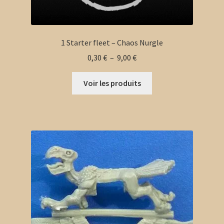
1 Starter fleet – Chaos Nurgle
Plage
0,30
€
–
9,00
€
de
prix :
Voir les produits
0,30 €
à
9,00 €