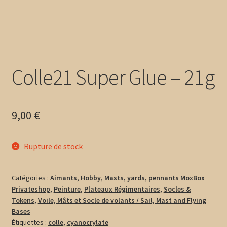
Colle21 Super Glue – 21 g
9,00
€
Rupture de stock
Catégories :
Aimants
,
Hobby
,
Masts, yards, pennants MoxBox
Privateshop
,
Peinture
,
Plateaux Régimentaires
,
Socles &
Tokens
,
Voile, Mâts et Socle de volants / Sail, Mast and Flying
Bases
Étiquettes :
colle
,
cyanocrylate