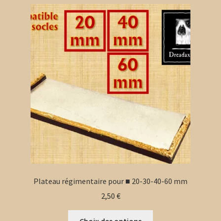
peuvent
être
choisies
sur
la
page
du
produit
Plateau régimentaire pour ■ 20-30-40-60 mm
2,50
€
Ce