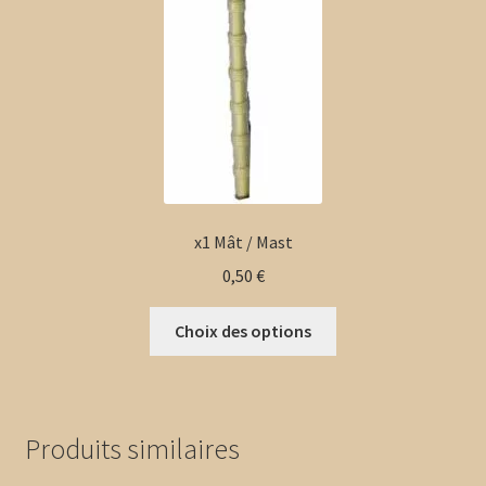
x1 Mât / Mast
0,50
€
Ce
Choix des options
produit
a
plusieurs
variations.
Produits similaires
Les
options