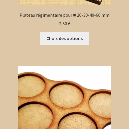
Plateau régimentaire pour ■ 20-30-40-60 mm
2,50
€
Ce
Choix des options
produit
a
plusieurs
variations.
Les
options
peuvent
être
choisies
sur
la
page
du