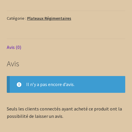
de
mouvement
Catégorie :
Plateaux Régimentaires
socle
rond
Ø25
mm
Avis (0)
Avis
Il n’y a pas encore d’avis.
Seuls les clients connectés ayant acheté ce produit ont la
possibilité de laisser un avis.