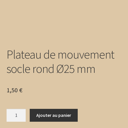
Plateau de mouvement
socle rond Ø25 mm
1,50
€
quantité
Ajouter au panier
de
Plateau