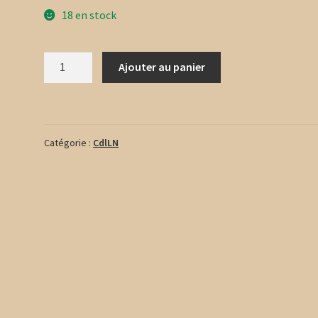
18 en stock
quantité
Ajouter au panier
de
Garde
de
la
Catégorie :
CdlLN
Lune
Noir
2