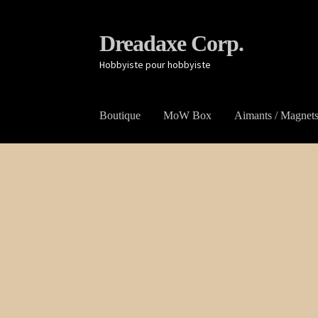
Aller
Aller
Dreadaxe Corp.
à
au
Hobbyiste pour hobbyiste
la
contenu
navigation
Boutique
MoW Box
Aimants / Magnet